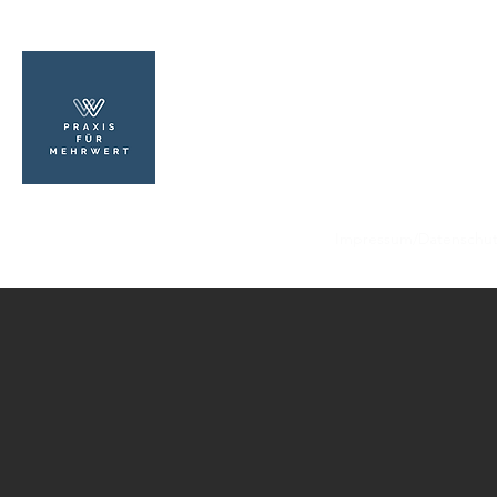
PRAXIS FÜR MEHRWERT
Psychologischer Berater Ralf Gumz
aus Leidenschaft
Start
MehrWert
Beratung
Kontakt
Impressum/Datenschut