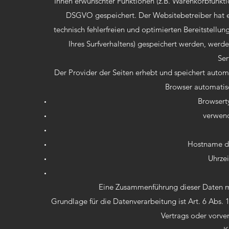
Ihnen erwünschter Funktionen (z.B. Warenkorbfunktion
DSGVO gespeichert. Der Websitebetreiber hat ei
technisch fehlerfreien und optimierten Bereitstellun
Ihres Surfverhaltens) gespeichert werden, werd
Ser
Der Provider der Seiten erhebt und speichert autom
Browser automatisc
Browsert
verwend
Hostname de
Uhrzei
Eine Zusammenführung dieser Daten m
Grundlage für die Datenverarbeitung ist Art. 6 Abs. 
Vertrags oder vorve