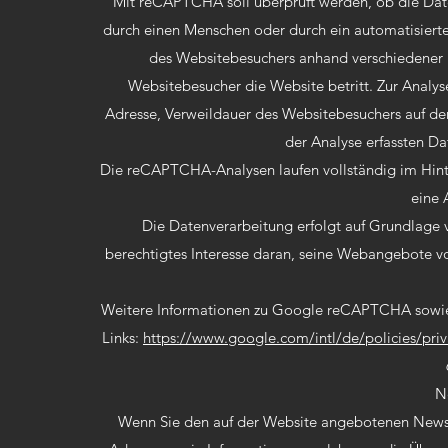
Mit reCAPTCHA soll überprüft werden, ob die Date
durch einen Menschen oder durch ein automatisiert
des Websitebesuchers anhand verschiedener 
Websitebesucher die Website betritt. Zur Analy
Adresse, Verweildauer des Websitebesuchers auf d
der Analyse erfassten D
Die reCAPTCHA-Analysen laufen vollständig im Hint
eine 
Die Datenverarbeitung erfolgt auf Grundlage v
berechtigtes Interesse daran, seine Webangebote v
Weitere Informationen zu Google reCAPTCHA sowie
Links:
https://www.google.com/intl/de/policies/priv
N
Wenn Sie den auf der Website angebotenen Newsle