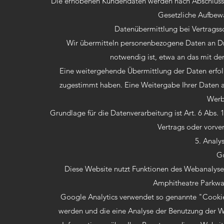
Die erhobenen Kundendaten werden nach Abschluss 
Gesetzliche Aufbewa
Datenübermittlung bei Vertragssch
Wir übermitteln personenbezogene Daten an Dr
notwendig ist, etwa an das mit der
Eine weitergehende Übermittlung der Daten erfolg
zugestimmt haben. Eine Weitergabe Ihrer Daten a
Werbu
Grundlage für die Datenverarbeitung ist Art. 6 Abs. 
Vertrags oder vorve
5. Analy
Go
Diese Website nutzt Funktionen des Webanalysed
Amphitheatre Parkwa
Google Analytics verwendet so genannte "Cookie
werden und die eine Analyse der Benutzung der W