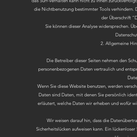
das Surf-Verhalten kann nicht zu Ihnen zurückverfol
die Nichtbenutzung bestimmter Tools verhindern. D
der Überschrift “
Sie können dieser Analyse widersprechen. Üb
Datenschut
2. Allgemeine Hin
Die Betreiber dieser Seiten nehmen den Schut
personenbezogenen Daten vertraulich und entspr
Date
Wenn Sie diese Website benutzen, werden vers
Daten sind Daten, mit denen Sie persönlich iden
erläutert, welche Daten wir erheben und wofür wi
Wir weisen darauf hin, dass die Datenübertr
Sicherheitslücken aufweisen kann. Ein lückenloser 