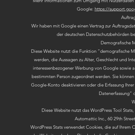
Mehr Informationen zum Umgang mit Nutzerdaten be
Google:
https://support.go
Auftra
Wir haben mit Google einen Vertrag zur Auftragsda
der deutschen Datenschutzbehörden bei
Demografische M
Diese Website nutzt die Funktion “demografische M
werden, die Aussagen zu Alter, Geschlecht und In
interessenbezogener Werbung von Google sowie aus
bestimmten Person zugeordnet werden. Sie können d
Google-Konto deaktivieren oder die Erfassung Ihre
Datenerfassung” d
W
Diese Website nutzt das WordPress Tool Stats, u
Automattic Inc., 60 29th Stre
WordPress Stats verwendet Cookies, die auf Ihrem 