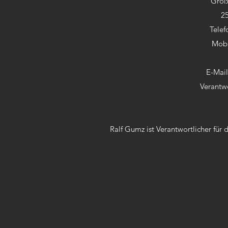
Groß
2
Telef
Mobi
E-Mai
Verantwo
Ralf Gumz ist Verantwortlicher für