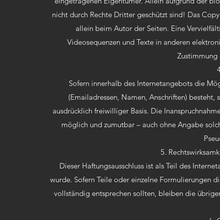
eingetragenen Eigentümer. Allein aufgrund der blo
nicht durch Rechte Dritter geschützt sind! Das Copyri
allein beim Autor der Seiten. Eine Vervielf
Videosequenzen und Texte in anderen elektroni
Zustimmung d
Sofern innerhalb des Internetangebots die Mög
(Emailadressen, Namen, Anschriften) besteht, s
ausdrücklich freiwilliger Basis. Die Inanspruchnahm
möglich und zumutbar – auch ohne Angabe solch
Pseu
5. Rechtswirksamk
Dieser Haftungsausschluss ist als Teil des Intern
wurde. Sofern Teile oder einzelne Formulierungen di
vollständig entsprechen sollten, bleiben die übrige