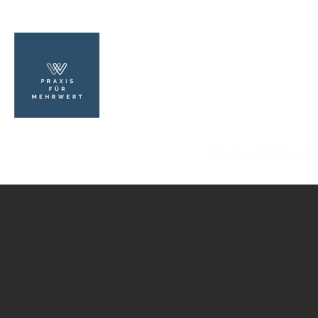
PRAXIS FÜR MEHRWERT
Psychologischer Berater Ralf Gumz
aus Leidenschaft
Start
MehrWert
Beratung
Kontakt
Impressum/Datenschut