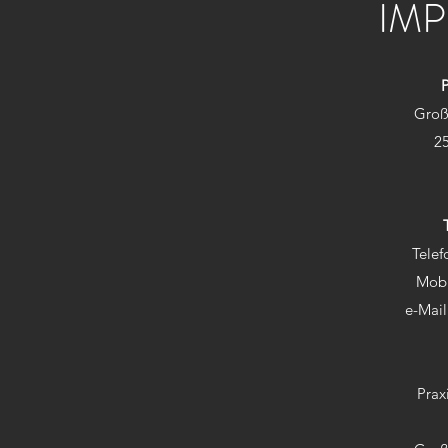
IM
P
Groß
2
Telef
Mobi
e-Mail
Prax