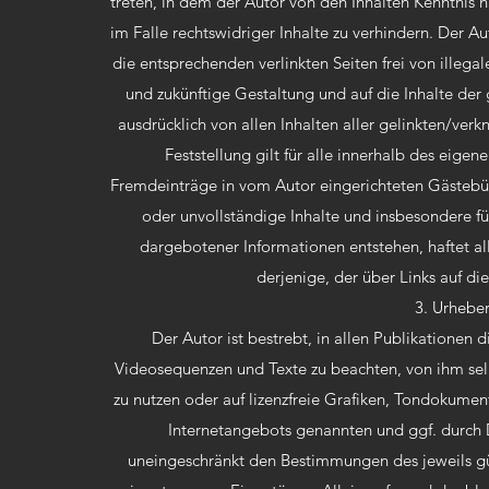
treten, in dem der Autor von den Inhalten Kenntnis
im Falle rechtswidriger Inhalte zu verhindern. Der Au
die entsprechenden verlinkten Seiten frei von illegal
und zukünftige Gestaltung und auf die Inhalte der g
ausdrücklich von allen Inhalten aller gelinkten/ver
Feststellung gilt für alle innerhalb des eige
Fremdeinträge in vom Autor eingerichteten Gästebüche
oder unvollständige Inhalte und insbesondere f
dargebotener Informationen entstehen, haftet all
derjenige, der über Links auf die
3. Urhebe
Der Autor ist bestrebt, in allen Publikatione
Videosequenzen und Texte zu beachten, von ihm sel
zu nutzen oder auf lizenzfreie Grafiken, Tondokumen
Internetangebots genannten und ggf. durch 
uneingeschränkt den Bestimmungen des jeweils gü