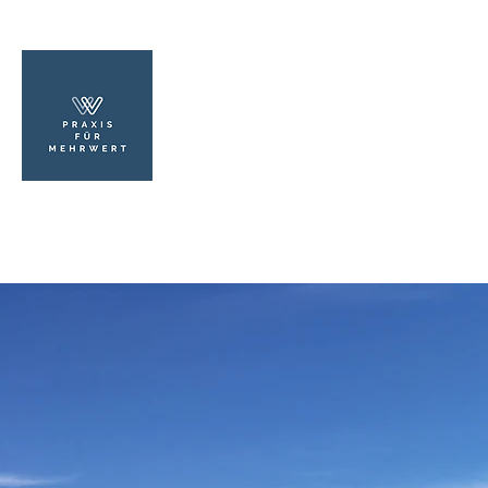
PRAXIS FÜR MEHRWERT
Psychologischer Berater Ralf Gumz
aus Leidenschaft
Start
MehrWert
Beratung
Kontakt
Impressum/Datenschut