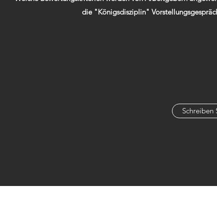
die "Königsdisziplin" Vorstellungsgespräch
Schreiben 
04123-95615