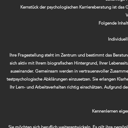
Kernstück der psychologischen Karriereberatung ist das Ge
V
Folgende Inhal
Individuel
Ihre Fragestellung steht im Zentrum und bestimmt das Beratu
sich aktiv mit Ihrem biografischen Hintergrund, Ihrer Lebenss
auseinander. Gemeinsam werden in vertrauensvoller Zusammenarb
testpsychologische Abklärungen einzusetzen. Sie erlangen Klarhei
Ihr Lern- und Arbeitsverhalten richtig einschätzen. Aufgrund de
Kennenlernen eige
Sie möchten sich beruflich weiterentwickeln. Es gilt ihre persön